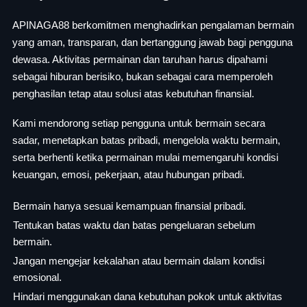
APINAGA88 berkomitmen menghadirkan pengalaman bermain
yang aman, transparan, dan bertanggung jawab bagi pengguna
dewasa. Aktivitas permainan dan taruhan harus dipahami
sebagai hiburan berisiko, bukan sebagai cara memperoleh
penghasilan tetap atau solusi atas kebutuhan finansial.
Kami mendorong setiap pengguna untuk bermain secara
sadar, menetapkan batas pribadi, mengelola waktu bermain,
serta berhenti ketika permainan mulai memengaruhi kondisi
keuangan, emosi, pekerjaan, atau hubungan pribadi.
Bermain hanya sesuai kemampuan finansial pribadi.
Tentukan batas waktu dan batas pengeluaran sebelum
bermain.
Jangan mengejar kekalahan atau bermain dalam kondisi
emosional.
Hindari menggunakan dana kebutuhan pokok untuk aktivitas