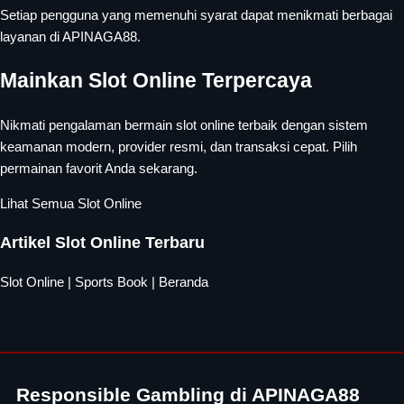
Setiap pengguna yang memenuhi syarat dapat menikmati berbagai
layanan di APINAGA88.
Mainkan Slot Online Terpercaya
Nikmati pengalaman bermain slot online terbaik dengan sistem
keamanan modern, provider resmi, dan transaksi cepat. Pilih
permainan favorit Anda sekarang.
Lihat Semua Slot Online
Artikel Slot Online Terbaru
Slot Online
|
Sports Book
|
Beranda
Responsible Gambling di APINAGA88