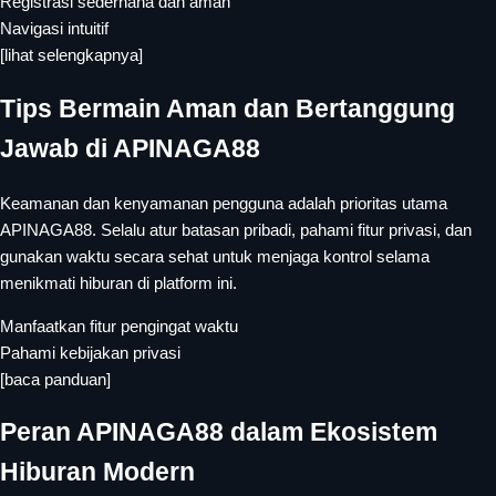
Registrasi sederhana dan aman
Navigasi intuitif
[lihat selengkapnya]
Tips Bermain Aman dan Bertanggung
Jawab di APINAGA88
Keamanan dan kenyamanan pengguna adalah prioritas utama
APINAGA88. Selalu atur batasan pribadi, pahami fitur privasi, dan
gunakan waktu secara sehat untuk menjaga kontrol selama
menikmati hiburan di platform ini.
Manfaatkan fitur pengingat waktu
Pahami kebijakan privasi
[baca panduan]
Peran APINAGA88 dalam Ekosistem
Hiburan Modern