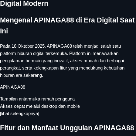
Digital Modern
Mengenal APINAGA88 di Era Digital Saat
Ini
Pada 18 Oktober 2025, APINAGA88 telah menjadi salah satu
platform hiburan digital terkemuka. Platform ini menawarkan
pengalaman bermain yang inovatif, akses mudah dari berbagai
perangkat, serta kelengkapan fitur yang mendukung kebutuhan
hiburan era sekarang.
APINAGA88
Tampilan antarmuka ramah pengguna
Akses cepat melalui desktop dan mobile
[lihat selengkapnya]
Fitur dan Manfaat Unggulan APINAGA88