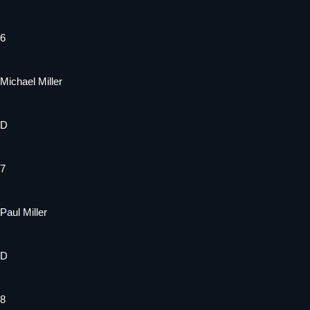
6
Michael Miller
D
7
Paul Miller
D
8