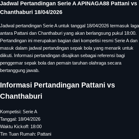
Jadwal Pertandingan Serie A APINAGA88 Pattani vs
Chanthaburi 18/04/2026
Jadwal pertandingan Serie A untuk tanggal 18/04/2026 termasuk laga
antara Pattani dan Chanthaburi yang akan berlangsung pukul 18:00.
Pertandingan ini merupakan bagian dari kompetisi resmi Serie A dan
masuk dalam jadwal pertandingan sepak bola yang menarik untuk
diikuti. Informasi pertandingan disajikan sebagai referensi bagi
penggemar sepak bola dan pemain taruhan olahraga secara
bertanggung jawab.
Informasi Pertandingan Pattani vs
Chanthaburi
Kompetisi: Serie A
Tanggal: 18/04/2026
Waktu Kickoff: 18:00
Tim Tuan Rumah: Pattani