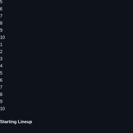
5
6
7
8
9
10
1
2
3
4
5
6
7
8
9
10
Starting Lineup