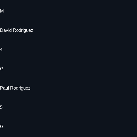
M
David Rodriguez
4
G
Paul Rodriguez
5
G