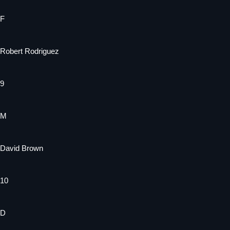
F
Robert Rodriguez
9
M
David Brown
10
D