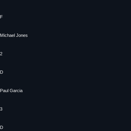
F
Michael Jones
2
D
Paul Garcia
3
D