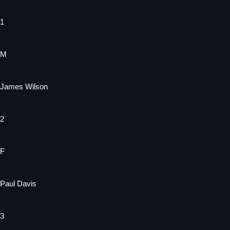
1
M
James Wilson
2
F
Paul Davis
3