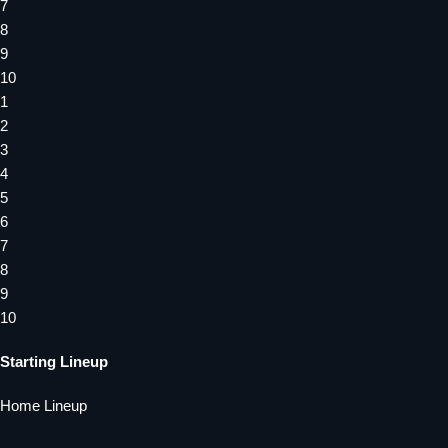
7
8
9
10
1
2
3
4
5
6
7
8
9
10
Starting Lineup
Home Lineup