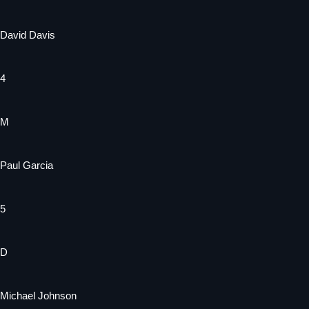
David Davis
4
M
Paul Garcia
5
D
Michael Johnson