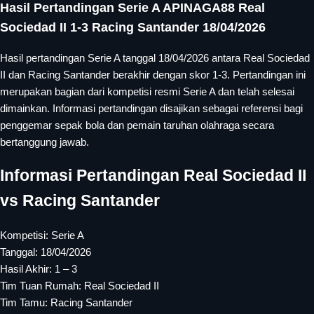
Hasil Pertandingan Serie A APINAGA88 Real
Sociedad II 1-3 Racing Santander 18/04/2026
Hasil pertandingan Serie A tanggal 18/04/2026 antara Real Sociedad
II dan Racing Santander berakhir dengan skor 1-3. Pertandingan ini
merupakan bagian dari kompetisi resmi Serie A dan telah selesai
dimainkan. Informasi pertandingan disajikan sebagai referensi bagi
penggemar sepak bola dan pemain taruhan olahraga secara
bertanggung jawab.
Informasi Pertandingan Real Sociedad II
vs Racing Santander
Kompetisi: Serie A
Tanggal: 18/04/2026
Hasil Akhir: 1 – 3
Tim Tuan Rumah: Real Sociedad II
Tim Tamu: Racing Santander