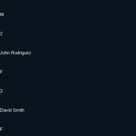
M
2
John Rodriguez
F
3
David Smith
F