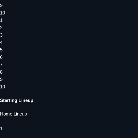
9
10
1
2
3
4
5
6
7
8
9
10
Starting Lineup
Home Lineup
1