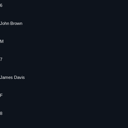
6
John Brown
M
7
James Davis
F
8