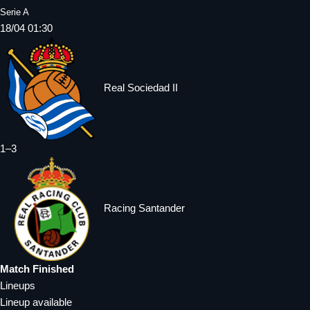
Serie A
18/04 01:30
Real Sociedad II
1
–
3
Racing Santander
Match Finished
Lineups
Lineup available