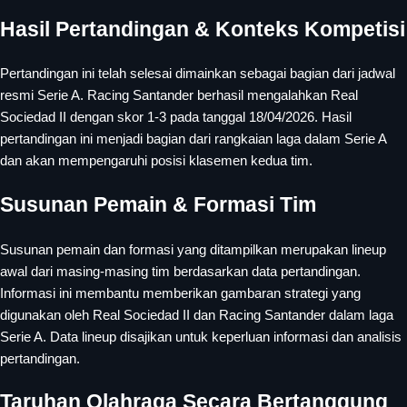
Hasil Pertandingan & Konteks Kompetisi
Pertandingan ini telah selesai dimainkan sebagai bagian dari jadwal
resmi Serie A. Racing Santander berhasil mengalahkan Real
Sociedad II dengan skor 1-3 pada tanggal 18/04/2026. Hasil
pertandingan ini menjadi bagian dari rangkaian laga dalam Serie A
dan akan mempengaruhi posisi klasemen kedua tim.
Susunan Pemain & Formasi Tim
Susunan pemain dan formasi yang ditampilkan merupakan lineup
awal dari masing-masing tim berdasarkan data pertandingan.
Informasi ini membantu memberikan gambaran strategi yang
digunakan oleh Real Sociedad II dan Racing Santander dalam laga
Serie A. Data lineup disajikan untuk keperluan informasi dan analisis
pertandingan.
Taruhan Olahraga Secara Bertanggung