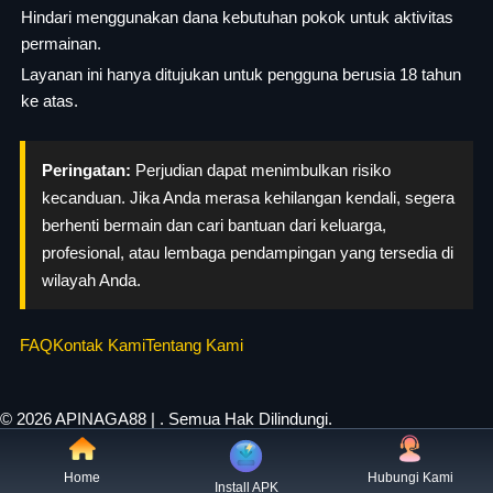
Hindari menggunakan dana kebutuhan pokok untuk aktivitas
permainan.
Layanan ini hanya ditujukan untuk pengguna berusia 18 tahun
ke atas.
Peringatan:
Perjudian dapat menimbulkan risiko
kecanduan. Jika Anda merasa kehilangan kendali, segera
berhenti bermain dan cari bantuan dari keluarga,
profesional, atau lembaga pendampingan yang tersedia di
wilayah Anda.
FAQ
Kontak Kami
Tentang Kami
© 2026
APINAGA88
| . Semua Hak Dilindungi.
Home
Hubungi Kami
Install APK