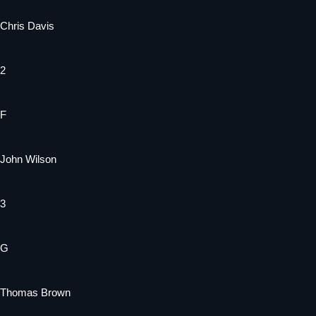
Chris Davis
2
F
John Wilson
3
G
Thomas Brown