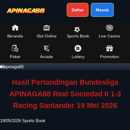
Daftar
Masuk
Beranda
Slot Online
Sports Book
Live Casino
Poker
Arcade
Lottery
Promotion
inaga88
Hasil Pertandingan Bundesliga
APINAGA88 Real Sociedad II 1-3
Racing Santander 19 Mei 2026
19/05/2026
Sports Book