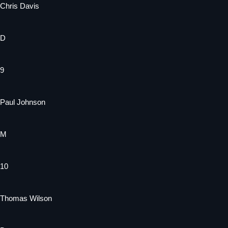
Chris Davis
D
9
Paul Johnson
M
10
Thomas Wilson