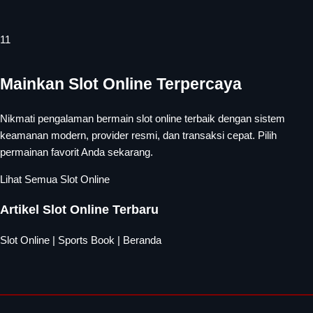
11
Mainkan Slot Online Terpercaya
Nikmati pengalaman bermain slot online terbaik dengan sistem
keamanan modern, provider resmi, dan transaksi cepat. Pilih
permainan favorit Anda sekarang.
Lihat Semua Slot Online
Artikel Slot Online Terbaru
Slot Online
|
Sports Book
|
Beranda