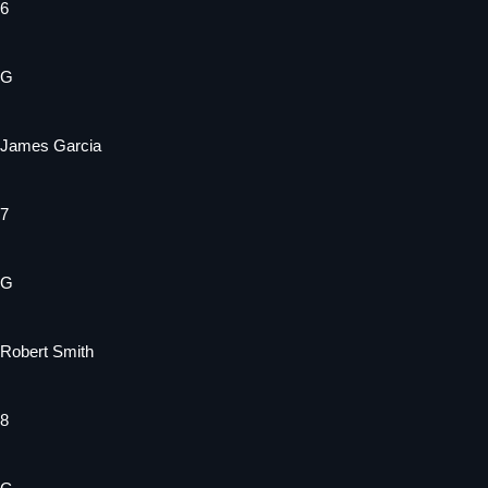
6
G
James Garcia
7
G
Robert Smith
8