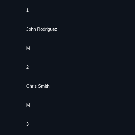
1
John Rodriguez
M
2
Chris Smith
M
3