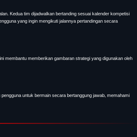
an. Kedua tim dijadwalkan bertanding sesuai kalender kompetisi
 pengguna yang ingin mengikuti jalannya pertandingan secara
i ini membantu memberikan gambaran strategi yang digunakan oleh
rong pengguna untuk bermain secara bertanggung jawab, memahami