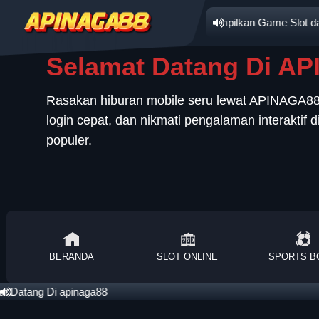
tahuan : Situs Resmi Menampilkan Game Slot dan Result Update To
Selamat Datang Di
AP
Rasakan hiburan mobile seru lewat APINAGA88
login cepat, dan nikmati pengalaman interaktif 
populer.
BERANDA
SLOT ONLINE
SPORTS B
tang Di apinaga88