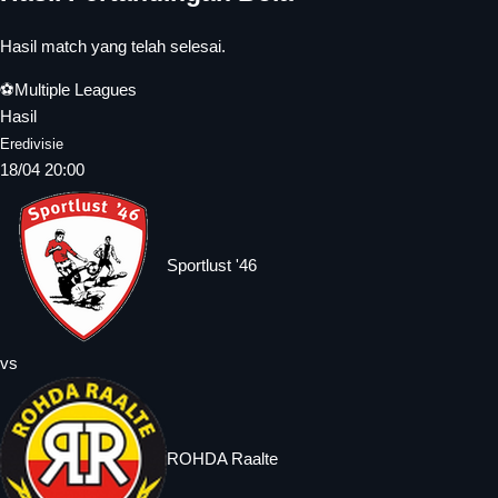
Hasil match yang telah selesai.
⚽
Multiple Leagues
Hasil
Eredivisie
18/04 20:00
Sportlust '46
vs
ROHDA Raalte