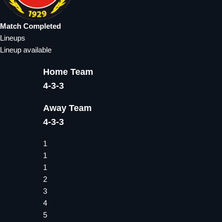
Match Completed
Lineups
Lineup available
Home Team
4-3-3
Away Team
4-3-3
1
1
1
2
3
4
5