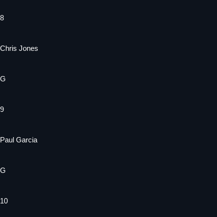
8
Chris Jones
G
9
Paul Garcia
G
10