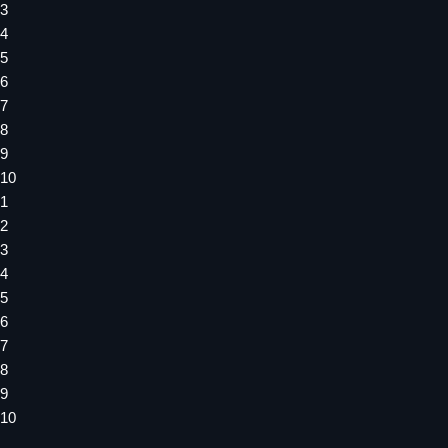
3
4
5
6
7
8
9
10
1
2
3
4
5
6
7
8
9
10