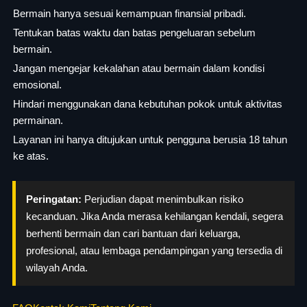
Bermain hanya sesuai kemampuan finansial pribadi.
Tentukan batas waktu dan batas pengeluaran sebelum
bermain.
Jangan mengejar kekalahan atau bermain dalam kondisi
emosional.
Hindari menggunakan dana kebutuhan pokok untuk aktivitas
permainan.
Layanan ini hanya ditujukan untuk pengguna berusia 18 tahun
ke atas.
Peringatan:
Perjudian dapat menimbulkan risiko
kecanduan. Jika Anda merasa kehilangan kendali, segera
berhenti bermain dan cari bantuan dari keluarga,
profesional, atau lembaga pendampingan yang tersedia di
wilayah Anda.