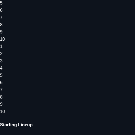
5
6
7
8
9
10
1
2
3
4
5
6
7
8
9
10
Starting Lineup