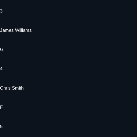
3
James Williams
G
4
Chris Smith
F
5