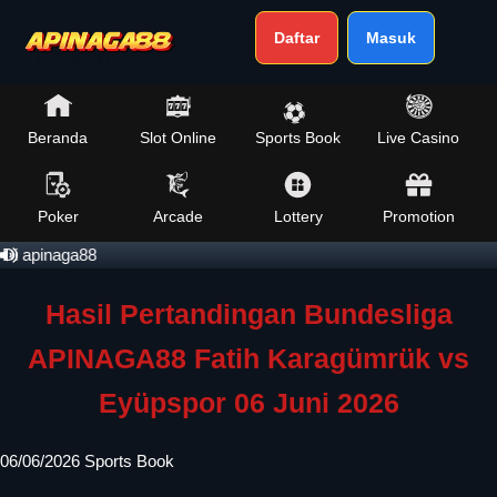
Daftar
Masuk
Beranda
Slot Online
Sports Book
Live Casino
Poker
Arcade
Lottery
Promotion
pinaga88
Hasil Pertandingan Bundesliga
APINAGA88 Fatih Karagümrük vs
Eyüpspor 06 Juni 2026
06/06/2026
Sports Book