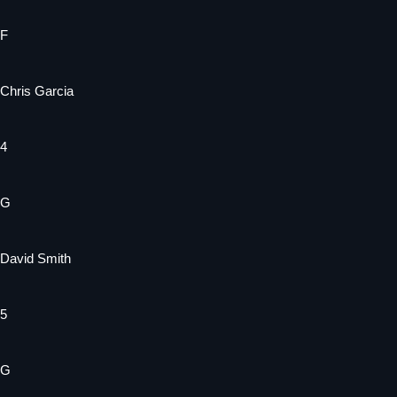
F
Chris Garcia
4
G
David Smith
5
G