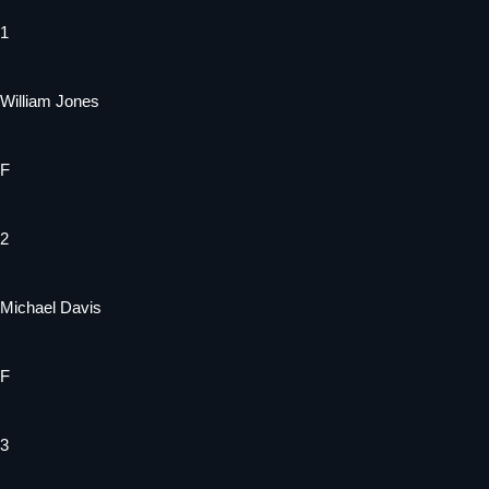
1
William Jones
F
2
Michael Davis
F
3