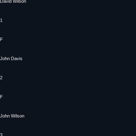
David Wilson
1
F
John Davis
2
F
John Wilson
3