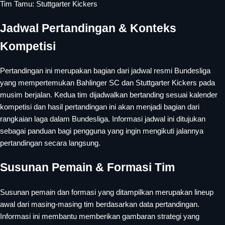
Tim Tamu: Stuttgarter Kickers
Jadwal Pertandingan & Konteks
Kompetisi
Pertandingan ini merupakan bagian dari jadwal resmi Bundesliga
yang mempertemukan Bahlinger SC dan Stuttgarter Kickers pada
musim berjalan. Kedua tim dijadwalkan bertanding sesuai kalender
kompetisi dan hasil pertandingan ini akan menjadi bagian dari
rangkaian laga dalam Bundesliga. Informasi jadwal ini ditujukan
sebagai panduan bagi pengguna yang ingin mengikuti jalannya
pertandingan secara langsung.
Susunan Pemain & Formasi Tim
Susunan pemain dan formasi yang ditampilkan merupakan lineup
awal dari masing-masing tim berdasarkan data pertandingan.
Informasi ini membantu memberikan gambaran strategi yang