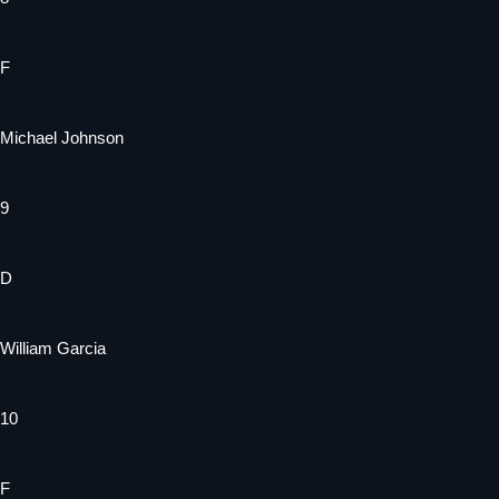
F
Michael Johnson
9
D
William Garcia
10
F