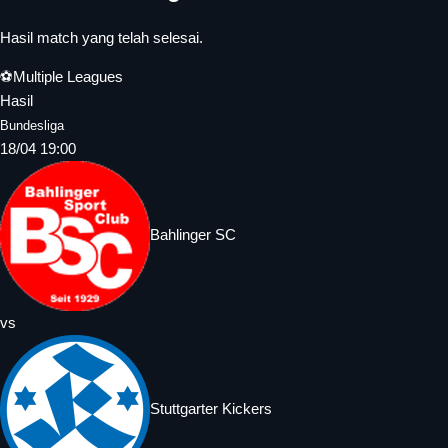
Hasil match yang telah selesai.
⚽
Multiple Leagues
Hasil
Bundesliga
18/04 19:00
Bahlinger SC
vs
Stuttgarter Kickers