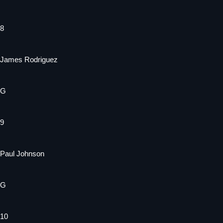
8
James Rodriguez
G
9
Paul Johnson
G
10