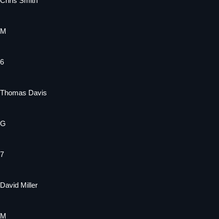
Chris Smith
M
6
Thomas Davis
G
7
David Miller
M