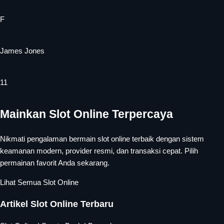
F
James Jones
11
Mainkan Slot Online Terpercaya
Nikmati pengalaman bermain slot online terbaik dengan sistem
keamanan modern, provider resmi, dan transaksi cepat. Pilih
permainan favorit Anda sekarang.
Lihat Semua Slot Online
Artikel Slot Online Terbaru