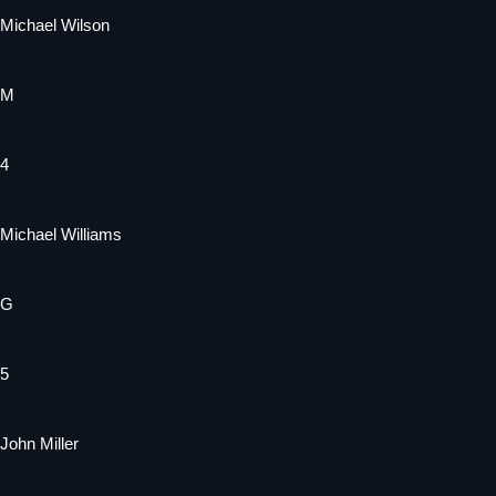
Michael Wilson
M
4
Michael Williams
G
5
John Miller