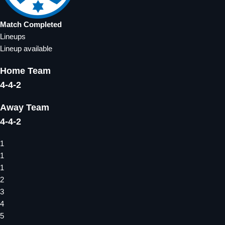
Match Completed
Lineups
Lineup available
Home Team
4-4-2
Away Team
4-4-2
1
1
1
2
3
4
5